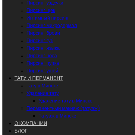
Пирсинг уздечки
Пирсинг щек
Интимный пирсинг
Пирсинг микродермал
Пирсинг брови
Пирсинг губ
Пирсинг языка
Пирсинг носа
Пирсинг пупка
Пирсинг ушей
ТАТУ И ПЕРМАНЕНТ
Тату в Минске
Удаление тату
Удаление тату в Минске
Перманентный макияж (татуаж)
Татуаж в Минске
О КОМПАНИИ
БЛОГ