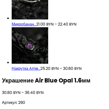
Микробанан...
21.00
BYN
–
22.40
BYN
Накрутка Ame...
25.20
BYN
–
30.80
BYN
Украшение Air Blue Opal 1.6мм
30.80
BYN
–
36.40
BYN
Артикул:
290