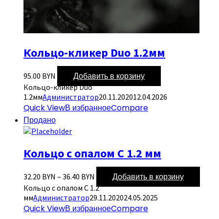
Кольцо-кликер Duo 1.2мм
Добавить в корзину
95.00
BYN
Кольцо-кликер Duo
1.2мм
Администратор
20.11.2020
12.04.2026
Quick View
В избранное
Compare
Продано
Кольцо с опалом С 1.2 мм
Добавить в корзину
32.20
BYN
–
36.40
BYN
Кольцо с опалом С 1.2
мм
Администратор
29.11.2020
24.05.2025
Quick View
В избранное
Compare