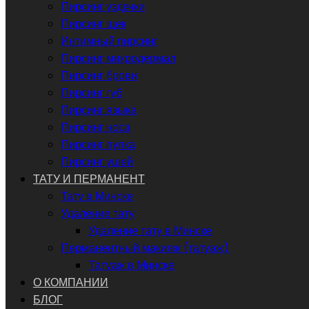
Пирсинг уздечки
Пирсинг щек
Интимный пирсинг
Пирсинг микродермал
Пирсинг брови
Пирсинг губ
Пирсинг языка
Пирсинг носа
Пирсинг пупка
Пирсинг ушей
ТАТУ И ПЕРМАНЕНТ
Тату в Минске
Удаление тату
Удаление тату в Минске
Перманентный макияж (татуаж)
Татуаж в Минске
О КОМПАНИИ
БЛОГ